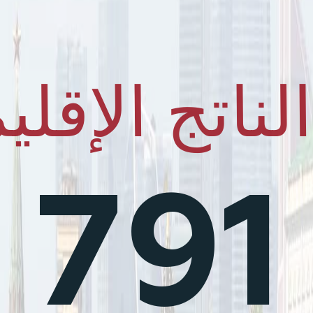
لناتج الإقل
791 مليار دولار