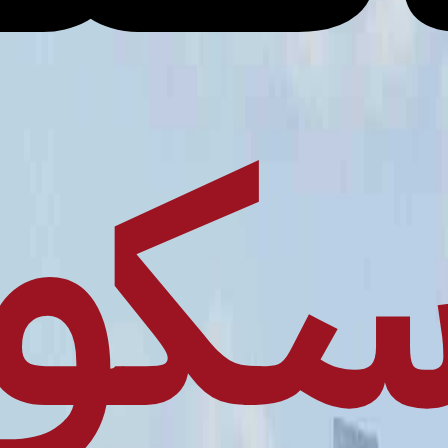
 و 17 م