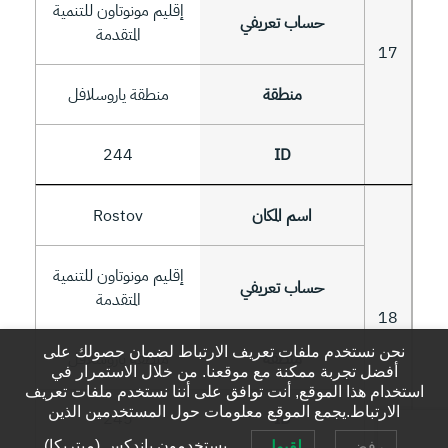
إقليم مونوتاون للتنمية
المتقدمة
17
منطقة ياروسلافل
244
Rostov
إقليم مونوتاون للتنمية
المتقدمة
18
نحن نستخدم ملفات تعريف الارتباط لضمان حصولك على
منطقة ياروسلافل
أفضل تجربة ممكنة مع موقعنا. من خلال الاستمرار في
استخدام هذا الموقع, أنت توافق على أننا نستخدم ملفات تعريف
الارتباط.يجمع الموقع معلومات حول المستخدمين الذين
245
يستخدمون ياندكس.(ميتريكا).
رفض
لقبول