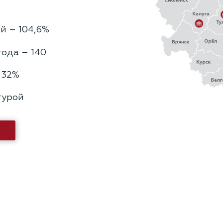
й – 104,6%
года – 140
 32%
турой